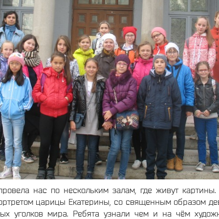
провела нас по нескольким залам, где живут картины.
ортретом царицы Екатерины, со священным образом дев
ых уголков мира. Ребята узнали чем и на чём худож