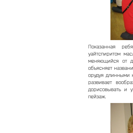
Показанная реб
уайтспиритом мас
меняющийся от дв
объясняет названи
орудуя длинными к
развивает вообр
дорисовывать и у
пейзаж.