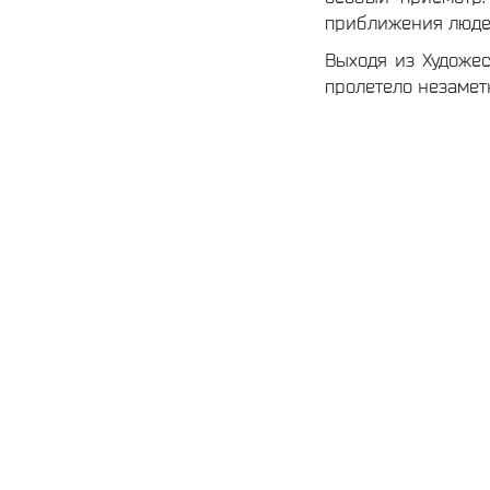
приближения люде
Выходя из Художе
пролетело незаметн