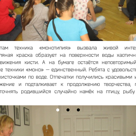
ятам техника «монотипия» вызвала живой интер
ляная краска образует на поверхности воды хаотичн
ижения кисти. А на бумаге остаётся неповторимый
е техники «моно» — единственный. Ребята с удовольст
источками по воде. Отпечатки получились красивыми 
ажение и подталкивает к продолжению творчества, 
точнять родившийся случайно намёк на птицу, рыб