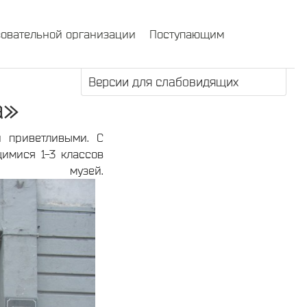
зовательной организации
Поступающим
Версии для слабовидящих
а»
 приветливыми. С
имися 1-3 классов
й музей.