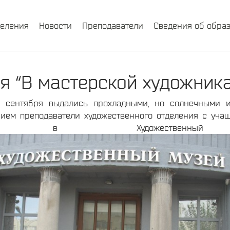
деления
Новости
Преподаватели
Сведения об обра
я “В мастерской художник
и сентября выдались прохладными, но солнечными и
ием преподаватели художественного отделения с учащ
лись в Художественны