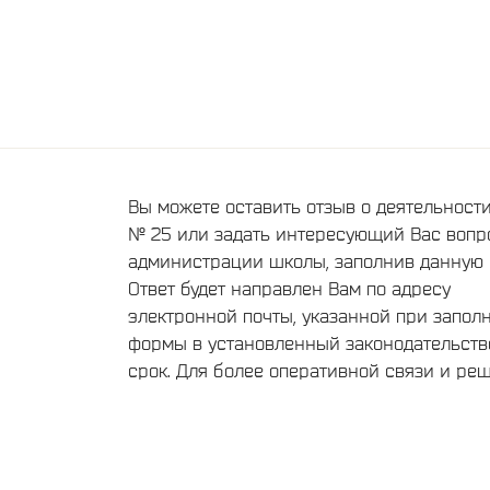
Вы можете оставить отзыв о деятельнос
№ 25 или задать интересующий Вас вопр
администрации школы, заполнив данную 
Ответ будет направлен Вам по адресу
электронной почты, указанной при запол
формы в установленный законодательст
срок. Для более оперативной связи и ре
текущих вопросов, обращайтесь пожалуйс
телефонам администрации школы,
опубликованным на нашем сайте
Сведения об образовательной организац