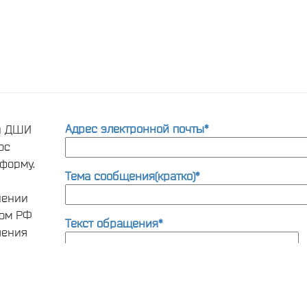
Адрес электронной почты*
ти ДШИ
ос
форму.
Тема сообщения(кратко)*
нении
вом РФ
Текст обращения*
шения
та по
ии