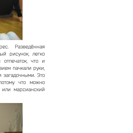
ес. Разведённая
ый рисунок, легко
 отпечаток, что и
вием пачкали руки,
и загадочными. Это
потому что можно
у или марсианский