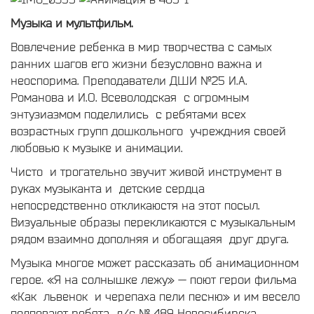
Музыка и мультфильм.
Вовлечение ребенка в мир творчества с самых
ранних шагов его жизни безусловно важна и
неоспорима. Преподаватели ДШИ №25 И.А.
Романова и И.О. Всеволодская с огромным
энтузиазмом поделились с ребятами всех
возрастных групп дошкольного учреждния своей
любовью к музыке и анимации.
Чисто и трогательно звучит живой инструмент в
руках музыканта и детские сердца
непосредственно откликаюстя на этот посыл.
Визуальные образы перекликаются с музыкальным
рядом взаимно дополняя и обогащаяя друг друга.
Музыка многое может рассказать об анимационном
герое. «Я на солнышке лежу» — поют герои фильма
«Как львенок и черепаха пели песню» и им весело
подпевают ребята д/с № 489 Новосибирска,