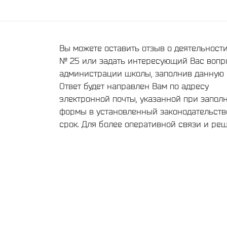
Вы можете оставить отзыв о деятельнос
№ 25 или задать интересующий Вас вопр
администрации школы, заполнив данную 
Ответ будет направлен Вам по адресу
электронной почты, указанной при запол
формы в установленный законодательст
срок. Для более оперативной связи и ре
текущих вопросов, обращайтесь пожалуйс
телефонам администрации школы,
опубликованным на нашем сайте
Сведения об образовательной организац
Группа нашей школы ВКонтакте