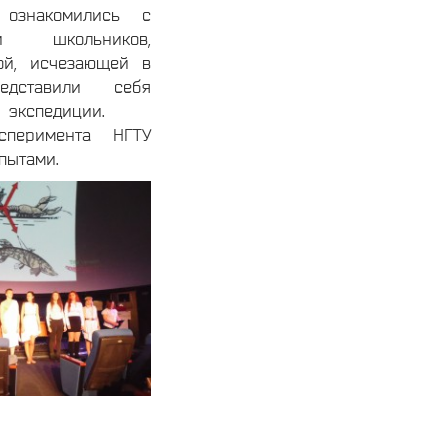
 ознакомились с
и школьников,
ой, исчезающей в
едставили себя
кой экспедиции.
сперимента НГТУ
пытами.