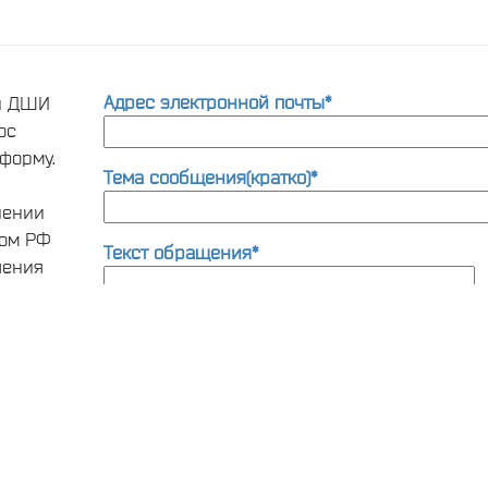
Адрес электронной почты*
ти ДШИ
ос
форму.
Тема сообщения(кратко)*
нении
вом РФ
Текст обращения*
шения
та по
ии