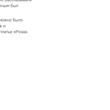
ятным был
 можно было
е и
же платье «Роза».