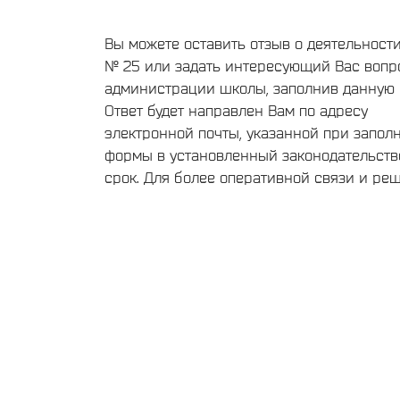
Вы можете оставить отзыв о деятельнос
№ 25 или задать интересующий Вас вопр
администрации школы, заполнив данную 
Ответ будет направлен Вам по адресу
электронной почты, указанной при запол
формы в установленный законодательст
срок. Для более оперативной связи и ре
текущих вопросов, обращайтесь пожалуйс
телефонам администрации школы,
опубликованным на нашем сайте
Сведения об образовательной организац
Группа нашей школы ВКонтакте