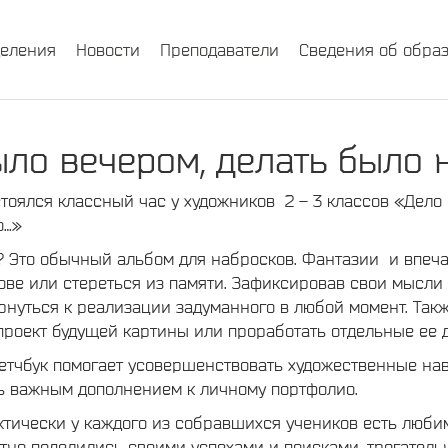
деления
Новости
Преподаватели
Сведения об обра
ло вечером, делать было 
стоялся классный час у художников 2 – 3 классов «Дело
о…»
к? Это обычный альбом для набросков. Фантазии и впеча
лове или стереться из памяти. Зафиксировав свои мысли
рнуться к реализации задуманного в любой момент. Также
проект будущей картины или проработать отдельные ее д
етчбук помогает усовершенствовать художественные нав
ь важным дополнением к личному портфолио.
актически у каждого из собравшихся учеников есть люб
отно поделились своими успехами и поисками, трогател