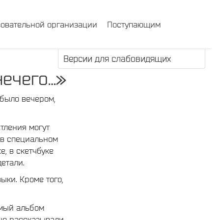
зовательной организации
Поступающим
Версии для слабовидящих
нечего…»
 было вечером,
тления могут
 в специальном
, в скетчбуке
етали.
ыки. Кроме того,
имый альбом
ьно рассказывали