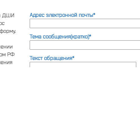
Адрес электронной почты*
ти ДШИ
ос
форму.
Тема сообщения(кратко)*
нении
вом РФ
Текст обращения*
шения
та по
ии