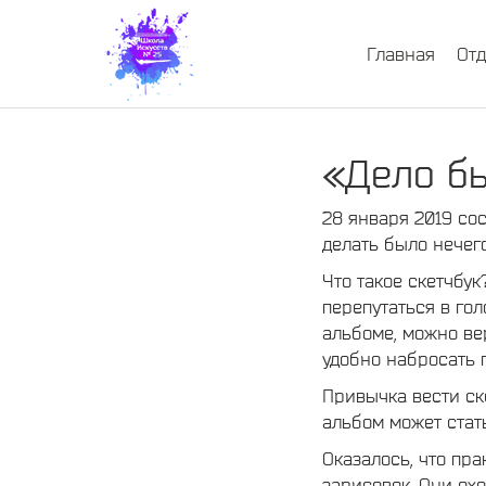
Главная
От
«Дело бы
28 января 2019 со
делать было нечег
Что такое скетчбу
перепутаться в го
альбоме, можно ве
удобно набросать 
Привычка вести ск
альбом может стат
Оказалось, что пр
зарисовок. Они ох