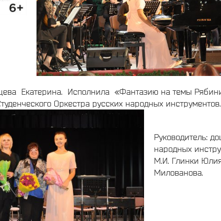
ева Екатерина. Исполнила «Фантазию на темы Рябини
туденческого Оркестра русских народных инструментов.
Руководитель: д
народных инстру
М.И. Глинки Юли
Милованова.