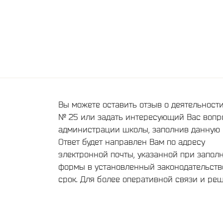
Вы можете оставить отзыв о деятельнос
№ 25 или задать интересующий Вас вопр
администрации школы, заполнив данную 
Ответ будет направлен Вам по адресу
электронной почты, указанной при запол
формы в установленный законодательст
срок. Для более оперативной связи и ре
текущих вопросов, обращайтесь пожалуйс
телефонам администрации школы,
опубликованным на нашем сайте