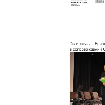
Солировала Брянц
в сопровождении С