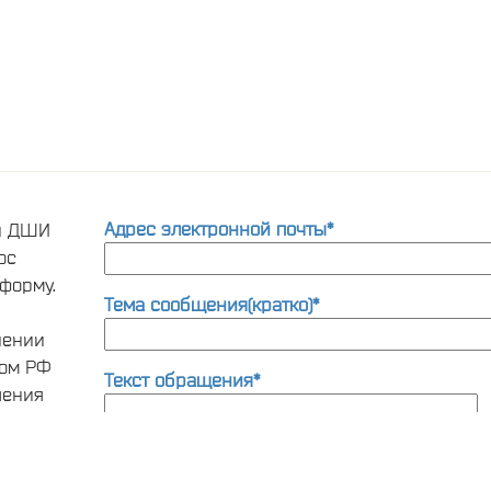
Адрес электронной почты*
ти ДШИ
ос
форму.
Тема сообщения(кратко)*
нении
вом РФ
Текст обращения*
шения
та по