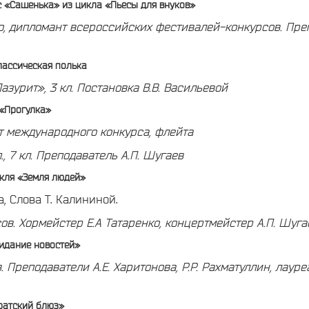
ьс «Сашенька» из цикла «Пьесы для внуков»
, дипломант всероссийских фестивалей-конкурсов.
Преп
Классическая полька
азурит», 3 кл.
Постановка В.В. Васильевой
 «Прогулка»
ат международного конкурса, флейта
, 7 кл.
Преподаватель А.П. Шугаев
кля «Земля людей»
, Слова Т. Калининой.
сов.
Хормейстер Е.А Татаренко, к
онцертмейстер А.П. Шуга
идание новостей»
в.
Преподаватели А.Е. Харитонова,
Р.Р. Рахматуллин, лаур
ратский блюз»