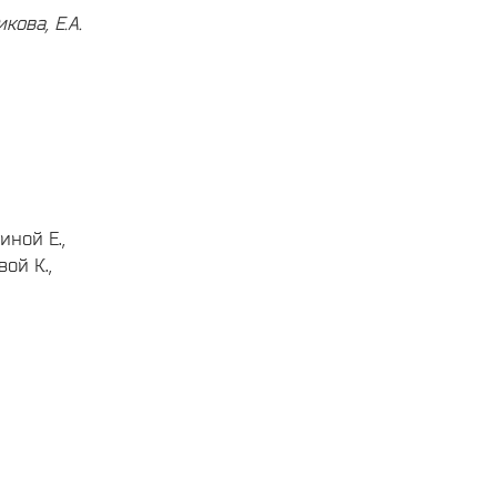
икова,
Е.А.
ной Е.,
ой К.,