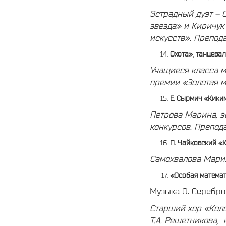
Эстрадный дуэт – 
звезда» и Киричук
искусств».
Препода
Охота», танцева
Учащиеся класса м
премии «Золотая 
Е. Сырмич «Кики
Петрова Марина, эс
конкурсов.
Препода
П. Чайковский «
Самохвалова Мари
«Особая матема
Музыка О. Серебров
Старший хор «Коло
Т.А. Решетникова, 