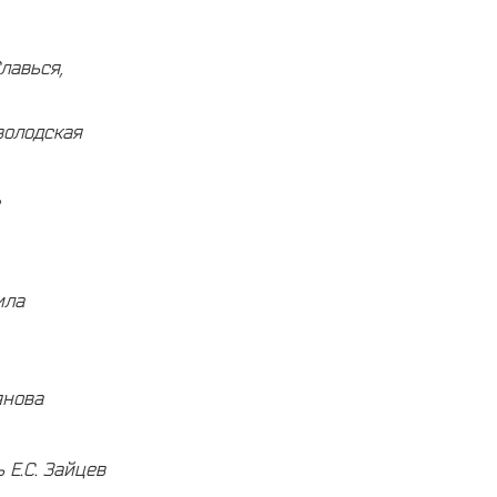
лавься,
володская
ила
янова
 Е.С. Зайцев