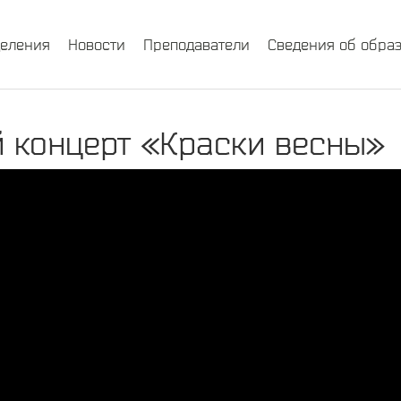
деления
Новости
Преподаватели
Сведения об обра
 концерт «Краски весны»