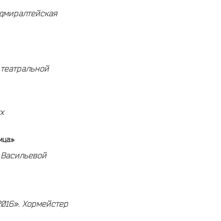
Адмиралтейская
 театральной
х
вица»
. Васильевой
2016».
Хормейстер