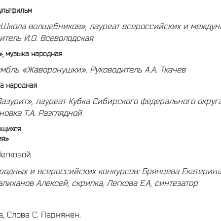
мультфильм
«Школа волшебников», лауреат всероссийских и между
итель И.О. Всеволодская
, музыка народная
амбль «Жаворонушки».
Руководитель А.А. Ткачев
ка народная
азурит», лауреат Кубка Сибирского федерального округ
новка Т.А. Разглядной
ащихся
ия»
Легковой
родных и всероссийских конкурсов:
Брянцева Екатерина, 
алиханов Алексей, скрипка,
Легкова Е.А, синтезатор
, Слова С. Парнянен.