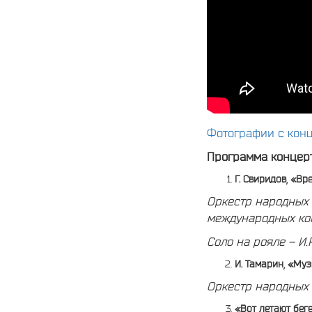
Фотографии с кон
Программа концерт
Г. Свиридов, «Вр
Оркестр народных и
международных ко
Соло на рояле –
И.
И. Тамарин, «Му
Оркестр народных 
«Вот летают бег