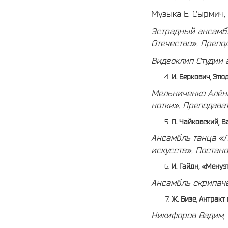
Музыка Е. Сырмич, 
Эстрадный ансамбл
Отечество».
Препод
Видеоклип Студии
И. Беркович, Этю
Мельниченко Алёна
нотки».
Преподават
П. Чайковский, 
Ансамбль танца «Л
искусств».
Постано
И. Гайдн, «Менуэ
Ансамбль скрипач
Ж. Бизе, Антрак
Никифоров Вадим, 