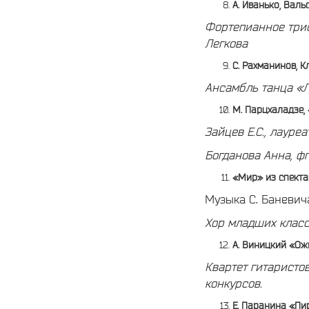
А. Иванько, Вал
Фортепианное трио
Легкова
С. Рахманинов, 
Ансамбль танца «Л
М. Парцхаладзе,
Зайцев Е.С., лауре
Богданова Анна, фп.
«Мир» из спекта
Музыка С. Баневича
Хор младших клас
А. Виницкий «Ож
Квартет гитаристо
конкурсов.
Е. Паранина «Пи