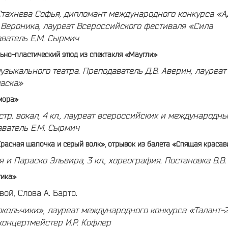
Стахнева Софья, дипломант международного конкурса «
 Вероника, лауреат Всероссийского фестиваля «Сила
ватель Е.М. Сырмич
льно-пластический этюд из спектакля «Маугли»
узыкального театра.
Преподаватель Д.В. Аверин, лауреат
маска»
мора»
тр. вокал, 4 кл., лауреат всероссийских и международны
ватель Е.М. Сырмич
Красная шапочка и серый волк», отрывок из балета «Спящая краса
я и
Параско Эльвира, 3 кл., хореография.
Постановка В.В
тика»
ой, Слова А. Барто.
кольчики», лауреат международного конкурса «Талант-
к
онцертмейстер И.Р. Кофлер