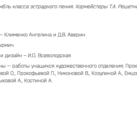
мбль класса эстрадного пения.
Хормейстеры Т.А. Решетн
– Клименко Ангелина и Д.В. Аверин
Сырмич
и дизайн – И.О. Всеволодская
ы — работы учащихся художественного отделения; Проки
вой О., Прокофьевой П., Никоновой В., Козулиной А., Емцов
ыковой А., Костиной А.