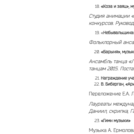
«Коза и заяц», 
Студия анимации 
конкурсов.
Руковод
«
Небывальщина»
Фольклорный анс
«Барыня», музы
Ансамбль танца «Л
танцам 2015.
Поста
Награждение уч
В. Биберган, «Ар
Переложение Е.А. 
Лауреаты междуна
Даниил, скрипка,
Г
«Гимн музыки»
Музыка А. Ермолова