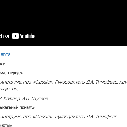
церта
а:
емя, вперед!»
нструментов «Classic». Руководитель Д.А. Тимофеев, ла
нкурсов.
Р. Кофлер, А.П. Шугаев
зыкальный привет»
инструментов «
Classic
».
Руководитель Д.А. Тимофеев
емоты»