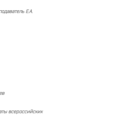
одаватель Е.А.
ев
еаты всероссийских