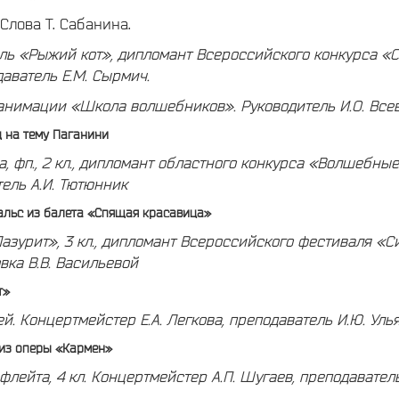
Слова Т. Сабанина.
ь «Рыжий кот», дипломант Всероссийского конкурса «С
аватель Е.М. Сырмич.
 анимации «Школа волшебников».
Руководитель И.О. Все
д на тему Паганини
, фп., 2 кл., дипломант областного конкурса «Волшебные
ель А.И. Тютюнник
Вальс из балета «Спящая красавица»
азурит», 3 кл., дипломант Всероссийского фестиваля «С
вка В.В. Васильевой
т»
ей.
Концертмейстер Е.А. Легкова, п
реподаватель И.Ю. Уль
т из оперы «Кармен»
флейта, 4 кл.
Концертмейстер А.П. Шугаев, п
реподаватель