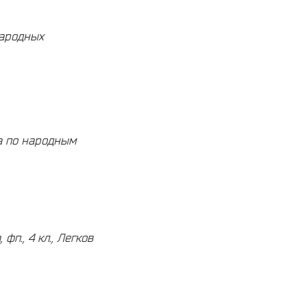
народных
а по народным
фп., 4 кл.,
Легков