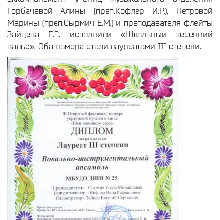
Горбачевой Алины (преп.Кофлер И.Р.), Петровой
Марины (преп.Сырмич Е.М.) и преподавателя флейты
Зайцева Е.С. исполнили «Школьный весенний
вальс». Оба номера стали лауреатами III степени.