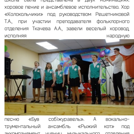
хоровое пение и ансамблевое исполнительство. Хор
«Колокольчики» под руководством Решетниковой
Т.А., при участии преподавателя фольклорного
отделения Ткачева А.А., завели веселый хоровод,
исполняя народную
песню «Був собiжуравель». А вокально-
трументальный ансамбль «Рыжий кот» под
аккомпанемент учениц музыкального отделения