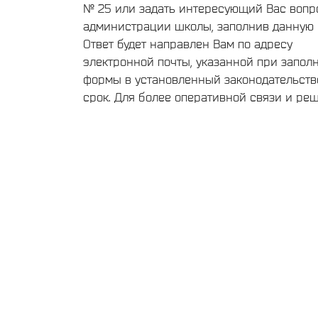
№ 25 или задать интересующий Вас вопр
администрации школы, заполнив данную 
Ответ будет направлен Вам по адресу
электронной почты, указанной при запол
формы в установленный законодательст
срок. Для более оперативной связи и ре
текущих вопросов, обращайтесь пожалуйс
телефонам администрации школы,
опубликованным на нашем сайте
Сведения об образовательной организац
Группа нашей школы ВКонтакте