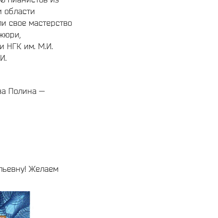
и области
и свое мастерство
жюри,
 НГК им. М.И.
И.
ва Полина —
льевну! Желаем