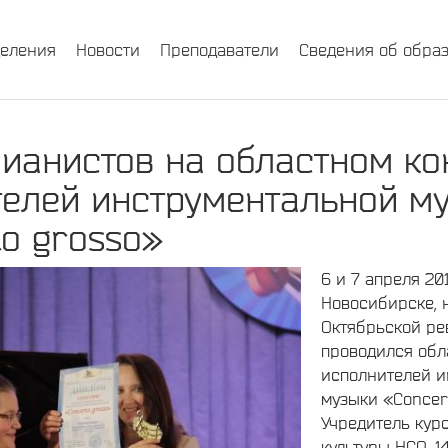
деления
Новости
Преподаватели
Сведения об обра
ианистов на областном ко
телей инструментальной м
o grosso»
6 и 7 апреля 20
Новосибирске, 
Октябрьской р
проводился обл
исполнителей и
музыки «Concer
Учредитель кур
культуры НСО. 1