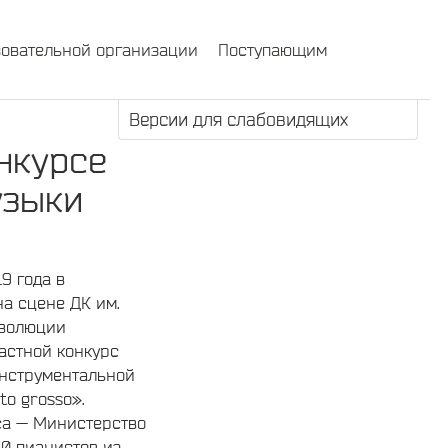
зовательной организации
Поступающим
Версии для слабовидящих
нкурсе
узыки
19 года в
на сцене ДК им.
еволюции
астной конкурс
нструментальной
to grosso».
са — Министерство
40 пианистов из