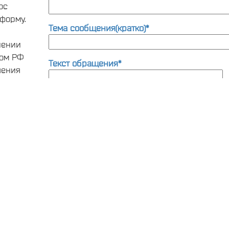
ос
форму.
Тема сообщения(кратко)*
нении
вом РФ
Текст обращения*
шения
та по
ии
Как к Вам обращаться*