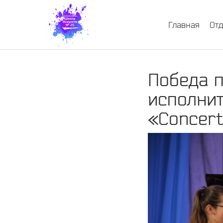
Главная
От
Победа п
исполни
«Concert