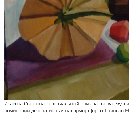
Исакова Светлана –специальный приз за творческую 
номинации декоративный натюрморт (преп. Гринько М.