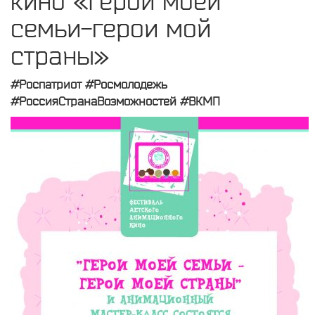
кино «Герои моей
семьи-герои мой
страны»
#Роспатриот #Росмолодежь
#РоссияСтранаВозможностей #ВКМП