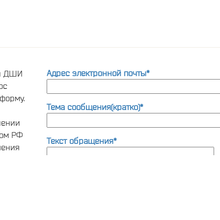
Адрес электронной почты*
ти ДШИ
ос
форму.
Тема сообщения(кратко)*
нении
вом РФ
Текст обращения*
шения
та по
ии