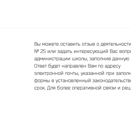
Вы можете оставить отзыв о деятельнос
№ 25 или задать интересующий Вас вопр
администрации школы, заполнив данную 
Ответ будет направлен Вам по адресу
электронной почты, указанной при запол
формы в установленный законодательст
срок. Для более оперативной связи и ре
текущих вопросов, обращайтесь пожалуйс
телефонам администрации школы,
опубликованным на нашем сайте
Сведения об образовательной организац
Группа нашей школы ВКонтакте