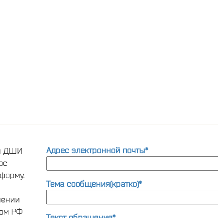
Адрес электронной почты*
ти ДШИ
ос
форму.
Тема сообщения(кратко)*
нении
вом РФ
Текст обращения*