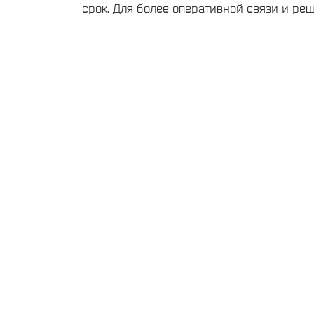
срок. Для более оперативной связи и ре
текущих вопросов, обращайтесь пожалуйс
телефонам администрации школы,
опубликованным на нашем сайте
Сведения об образовательной организац
Группа нашей школы ВКонтакте