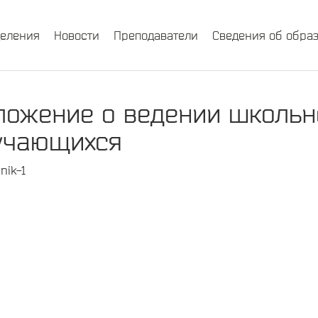
деления
Новости
Преподаватели
Сведения об обра
ложение о ведении школьн
учающихся