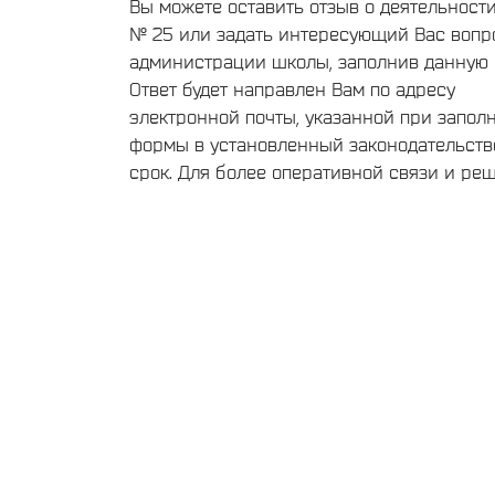
Вы можете оставить отзыв о деятельнос
№ 25 или задать интересующий Вас вопр
администрации школы, заполнив данную 
Ответ будет направлен Вам по адресу
электронной почты, указанной при запол
формы в установленный законодательст
срок. Для более оперативной связи и ре
текущих вопросов, обращайтесь пожалуйс
телефонам администрации школы,
опубликованным на нашем сайте
Сведения об образовательной организац
Группа нашей школы ВКонтакте