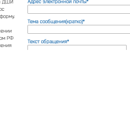
Адрес электронной почты*
ти ДШИ
ос
форму.
Тема сообщения(кратко)*
нении
вом РФ
Текст обращения*
шения
та по
ии
Как к Вам обращаться*